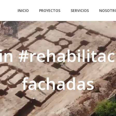
INICIO
PROYECTOS
SERVICIOS
NOSOTR
in #rehabilita
fachadas