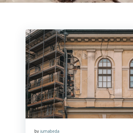
by
jumabeda